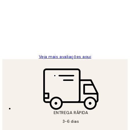
Comprador verificado
Avaliações
de
...
clientes
2 jun.
guilhermina g
Veja mais avaliações aqui
ENTREGA RÁPIDA
3-6 dias