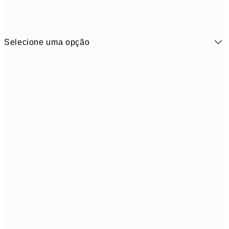
Selecione uma opção
13x18 cm
7,
21x30 cm
1