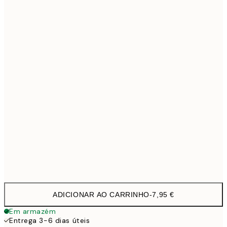
30x40 cm
19,9
40x50 cm
27,4
50x70 cm
32,4
70x100 cm
4
100x150 cm
11
Frame
options
ADICIONAR AO CARRINHO
-
7,95 €
Em armazém
Entrega 3-6 dias úteis