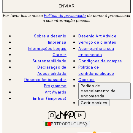
ENVIAR
Por favor leia a nossa
Política de privacidade
de como é processada
a sua informação pessoal
Sobre a desenio
Desenio Art Advice
Imprensa
Serviço de clientes
Informações Legais
Acompanhe a sua
Career
encomenda
Sustentabilidade
Condições de compra
Declaração de
Política de
Acessibilidade
confidencialidade
Desenio Ambassador
Cookies
Programme
Pedido de
cancelamento de
Art Awards
encomenda
Entrar (Empresa)
Gerir cookies
PRT
PORTUGUES