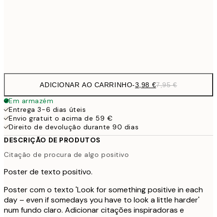
9,
30x40 cm
19,
Frame
options
ADICIONAR AO CARRINHO
-
3,98 €
7,95 €
Em armazém
Entrega 3-6 dias úteis
Envio gratuit o acima de 59 €
Direito de devolução durante 90 dias
DESCRIÇÃO DE PRODUTOS
Citação de procura de algo positivo
Poster de texto positivo.
Poster com o texto 'Look for something positive in each
day – even if somedays you have to look a little harder'
num fundo claro. Adicionar citações inspiradoras e