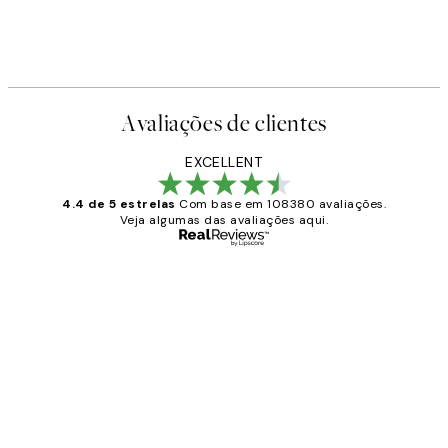
Avaliações de clientes
EXCELLENT
4.4 de 5 estrelas
Com base em 108380 avaliações.
Veja algumas das avaliações aqui.
Comprador verificado
Avaliações
de
...
clientes
2 jun.
guilhermina g