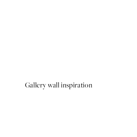
50%*
Blue Succulent Poster
A partir de 6,50 €
13 €
Gallery wall inspiration