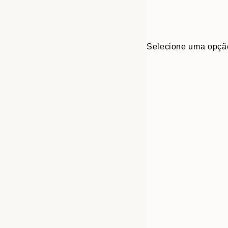
Selecione uma opçã
Frame
30x40 cm
options