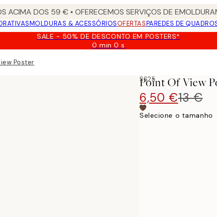
S ACIMA DOS 59 € • OFERECEMOS SERVIÇOS DE EMOLDURAM
ORATIVAS
MOLDURAS & ACESSÓRIOS
OFERTAS
PAREDES DE QUADRO
SALE - 50% DE DESCONTO EM POSTERS*
0 min
0 s
Válido
até:
View Poster
2026-
08-
SS25
Point Of View P
09
6,50 €
13 €
Selecione o tamanho