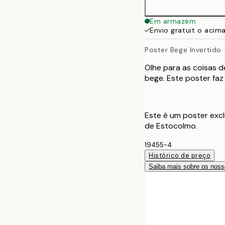
50x70 cm
Em armazém
Envio gratuit o acim
Poster Bege Invertido
Olhe para as coisas d
bege. Este poster faz
Este é um poster excl
de Estocolmo.
19455-4
Histórico de preço
Saiba mais sobre os noss