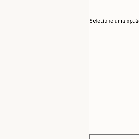
Selecione uma opçã
Frame
21x30 cm
options
30x40 cm