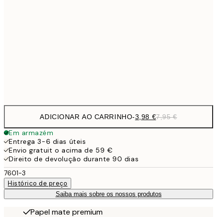
9,
30x40 cm
19,
16,2
50x70 cm
32,
Frame
options
ADICIONAR AO CARRINHO
-
3,98 €
7,95 €
Em armazém
Entrega 3-6 dias úteis
Envio gratuit o acima de 59 €
Direito de devolução durante 90 dias
7601-3
Histórico de preço
Saiba mais sobre os nossos produtos
Papel mate premium