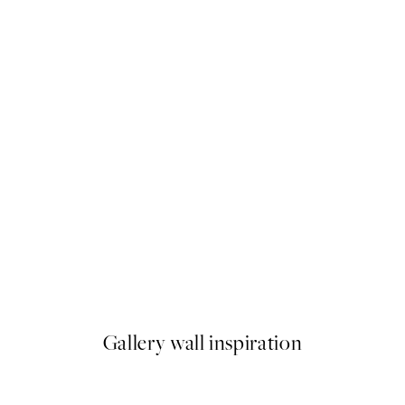
NOVIDADES
Fall in Love Again Poster
A partir de 7,95 €
Gallery wall inspiration