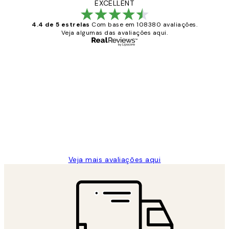
EXCELLENT
4.4 de 5 estrelas
Com base em 108380 avaliações.
Veja algumas das avaliações aqui.
Comprador verificado
Avaliações
de
...
clientes
2 jun.
guilhermina g
Veja mais avaliações aqui