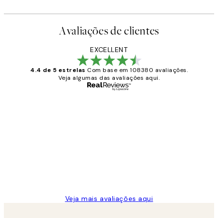
Avaliações de clientes
EXCELLENT
4.4 de 5 estrelas
Com base em 108380 avaliações.
Veja algumas das avaliações aqui.
Comprador verificado
Avaliações
de
...
clientes
2 jun.
guilhermina g
Veja mais avaliações aqui