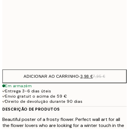
6,
21x30 cm
9,
30x40 cm
19,
16,2
50x70 cm
32,
Frame
options
ADICIONAR AO CARRINHO
-
3,98 €
7,95 €
Em armazém
Entrega 3-6 dias úteis
Envio gratuit o acima de 59 €
Direito de devolução durante 90 dias
DESCRIÇÃO DE PRODUTOS
Beautiful poster of a frosty flower. Perfect wall art for all
the flower lovers who are looking for a winter touch in the