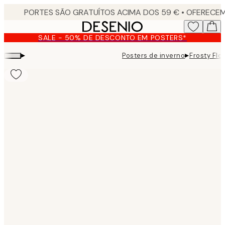
Skip
to
main
SALE - 50% DE DESCONTO EM POSTERS*
content.
▸
▸
Posters de inverno
Frosty Flo
Product
images