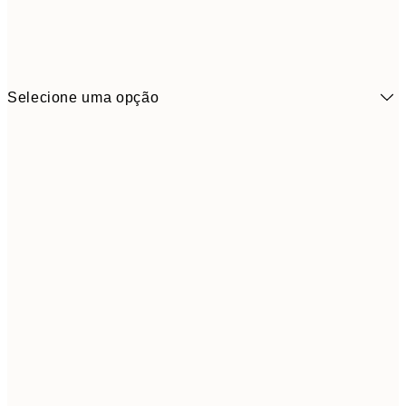
Selecione uma opção
3,
13x18 cm
7,