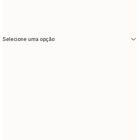
Selecione uma opção
3,
13x18 cm
7,