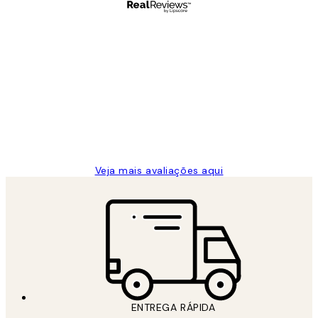
Comprador verificado
Avaliações
de
...
clientes
2 jun.
guilhermina g
Veja mais avaliações aqui
ENTREGA RÁPIDA