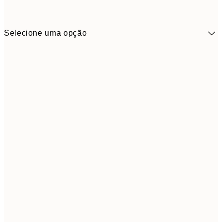
Selecione uma opção
9,
30x40 cm
19,