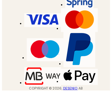
COPYRIGHT ©
2026
,
DESENIO
AB