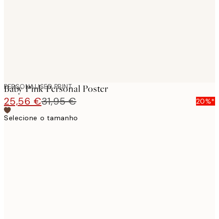
PERSONALISED PRINT
Baby Pink Personal Poster
25,56 €
31,95 €
20%*
Selecione o tamanho