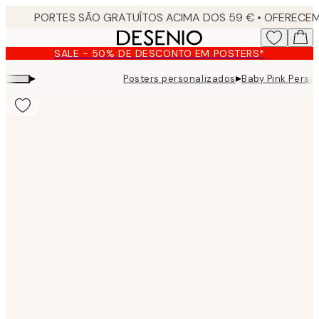
Skip
to
main
SALE - 50% DE DESCONTO EM POSTERS*
content.
▸
▸
Posters personalizados
Baby Pink Perso
Product
images