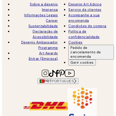
Sobre a desenio
Desenio Art Advice
Imprensa
Serviço de clientes
Informações Legais
Acompanhe a sua
Career
encomenda
Sustentabilidade
Condições de compra
Declaração de
Política de
Acessibilidade
confidencialidade
Desenio Ambassador
Cookies
Programme
Pedido de
cancelamento de
Art Awards
encomenda
Entrar (Empresa)
Gerir cookies
PRT
PORTUGUES