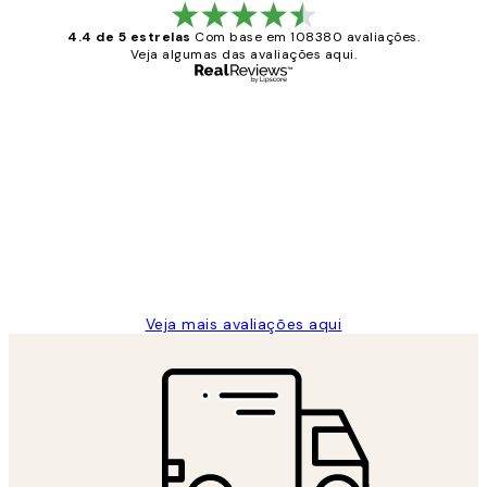
4.4 de 5 estrelas
Com base em 108380 avaliações.
Veja algumas das avaliações aqui.
Comprador verificado
Avaliações
de
...
clientes
2 jun.
guilhermina g
Veja mais avaliações aqui