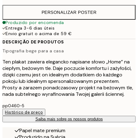
PERSONALIZAR POSTER
Produzido por encomenda
Entrega 3-6 dias úteis
Envio gratuit o acima de 59 €
DESCRIÇÃO DE PRODUTOS
Tipografia bege para a casa
Ten plakat zawiera elegancko napisane słowo „Home” na
ciepłym, beżowym tle. Daje poczucie komfortu i zażyłości,
dzięki czemu jest on idealnym dodatkiem do każdego
pokoju lub idealnym spersonalizowanym prezentem.
Prosty a zarazem ponadczasowy projekt na beżowym tle,
nada subtelnego wyrafinowania Twojej galerii ściennej.
pp0460-5
Histórico de preço
Saiba mais sobre os nossos produtos
Papel mate premium
Produzido na Suécia