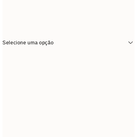
Selecione uma opção
6,
21x30 cm