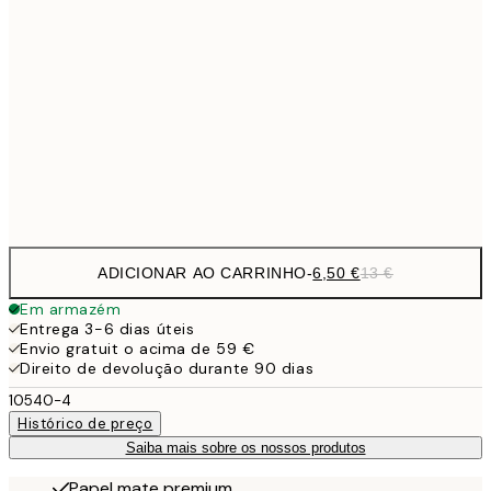
9,
30x40 cm
19,
16,2
50x70 cm
32,
Frame
options
ADICIONAR AO CARRINHO
-
6,50 €
13 €
Em armazém
Entrega 3-6 dias úteis
Envio gratuit o acima de 59 €
Direito de devolução durante 90 dias
10540-4
Histórico de preço
Saiba mais sobre os nossos produtos
Papel mate premium