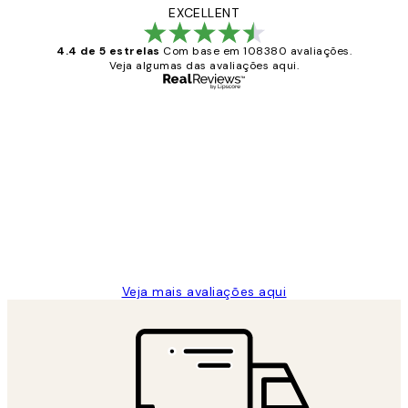
EXCELLENT
4.4 de 5 estrelas
Com base em 108380 avaliações.
Veja algumas das avaliações aqui.
Comprador verificado
Avaliações
de
...
clientes
2 jun.
guilhermina g
Veja mais avaliações aqui