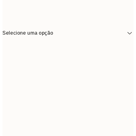
Selecione uma opção
9,
30x40 cm
19,