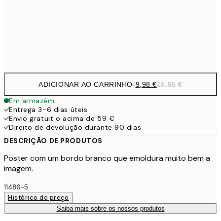
16,2
50x70 cm
32,
Frame
options
ADICIONAR AO CARRINHO
-
9,98 €
19,95 €
Em armazém
Entrega 3-6 dias úteis
Envio gratuit o acima de 59 €
Direito de devolução durante 90 dias
DESCRIÇÃO DE PRODUTOS
Poster com um bordo branco que emoldura muito bem a
imagem.
11486-5
Histórico de preço
Saiba mais sobre os nossos produtos