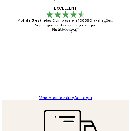
EXCELLENT
4.4 de 5 estrelas
Com base em 108380 avaliações.
Veja algumas das avaliações aqui.
Comprador verificado
Avaliações
de
...
clientes
2 jun.
guilhermina g
Veja mais avaliações aqui