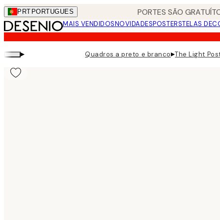
Skip
PORTES SÃO GRATUÍTO
PRT
PORTUGUES
to
MAIS VENDIDOS
NOVIDADES
POSTERS
TELAS DEC
main
content.
▸
▸
Quadros a preto e branco
The Light Pos