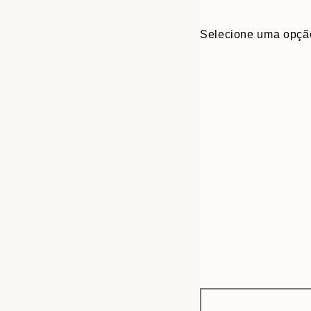
Selecione uma opçã
Frame
30x40 cm
options