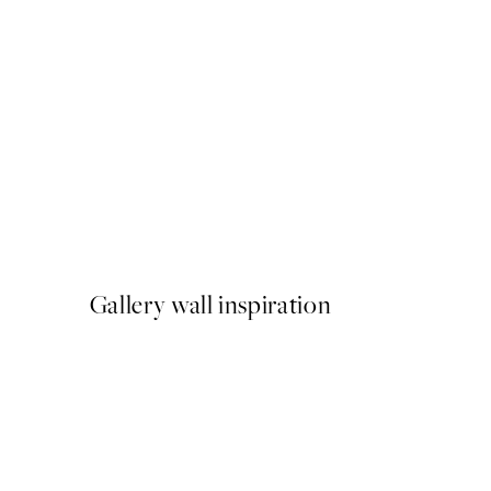
-70%
Outlet
The Meaning of Peony Post
A partir de 2,38 €
7,95 €
Gallery wall inspiration