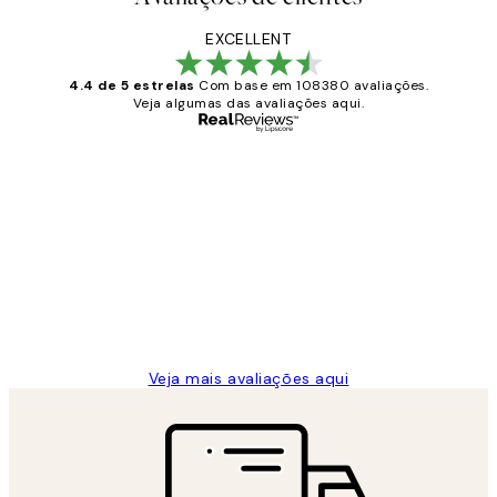
EXCELLENT
4.4 de 5 estrelas
Com base em 108380 avaliações.
Veja algumas das avaliações aqui.
Comprador verificado
Avaliações
de
...
clientes
2 jun.
guilhermina g
Veja mais avaliações aqui