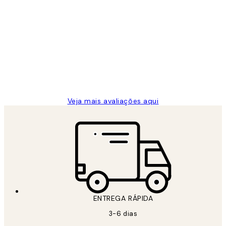
Comprador verificado
Avaliações
de
...
clientes
2 jun.
guilhermina g
Veja mais avaliações aqui
ENTREGA RÁPIDA
3-6 dias