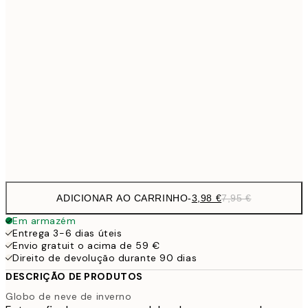
6,
21x30 cm
9,
30x40 cm
19,
16,2
50x70 cm
32,
Frame
options
ADICIONAR AO CARRINHO
-
3,98 €
7,95 €
Em armazém
Entrega 3-6 dias úteis
Envio gratuit o acima de 59 €
Direito de devolução durante 90 dias
DESCRIÇÃO DE PRODUTOS
Globo de neve de inverno