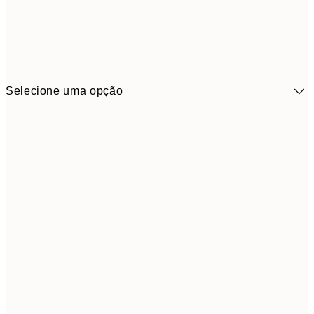
Selecione uma opção
3,
13x18 cm
7,