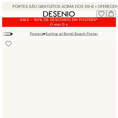
Skip
to
main
SALE - 50% DE DESCONTO EM POSTERS*
content.
0 min
0 s
Válido
até:
▸
▸
Posters
Surfing at Bondi Beach Poster
2026-
08-
09
Product