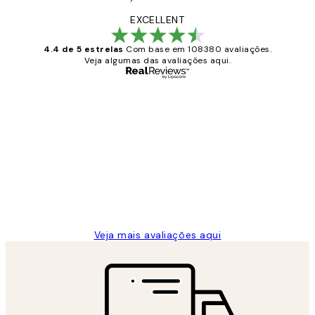
EXCELLENT
4.4 de 5 estrelas
Com base em 108380 avaliações.
Veja algumas das avaliações aqui.
Comprador verificado
Avaliações
de
...
clientes
2 jun.
guilhermina g
Veja mais avaliações aqui