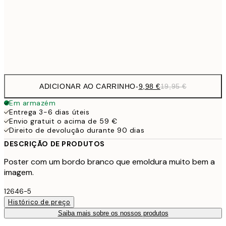
16,2
50x70 cm
32,
Frame
options
ADICIONAR AO CARRINHO
-
9,98 €
19,95 €
Em armazém
Entrega 3-6 dias úteis
Envio gratuit o acima de 59 €
Direito de devolução durante 90 dias
DESCRIÇÃO DE PRODUTOS
Poster com um bordo branco que emoldura muito bem a
imagem.
12646-5
Histórico de preço
Saiba mais sobre os nossos produtos