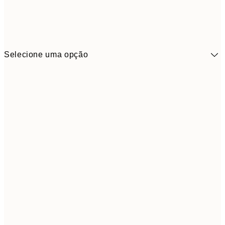
Selecione uma opção
9,
30x40 cm
19,