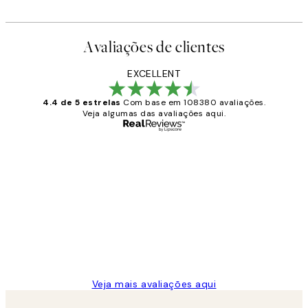
Avaliações de clientes
EXCELLENT
4.4 de 5 estrelas
Com base em 108380 avaliações.
Veja algumas das avaliações aqui.
Comprador verificado
Avaliações
de
...
clientes
2 jun.
guilhermina g
Veja mais avaliações aqui