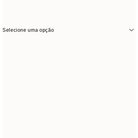
Selecione uma opção
3,
21x30 cm
5,