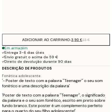
30x40 cm
19,
Frame
options
ADICIONAR AO CARRINHO
-
3,90 €
13 €
Em armazém
Entrega 3-6 dias úteis
Envio gratuit o acima de 59 €
Direito de devolução durante 90 dias
DESCRIÇÃO DE PRODUTOS
Fonética adolescente
'- Poster de texto com a palavra ''Teenager'' o seu som
fonético e uma descrição da palavra'
'Poster de texto com a palavra ''Teenager'', o significado
da palavra e o seu som fonético, escrito em preto sobre
fundo branco. Este poster é um complemento perfeito
para o quarto do seu filho adolescente!'