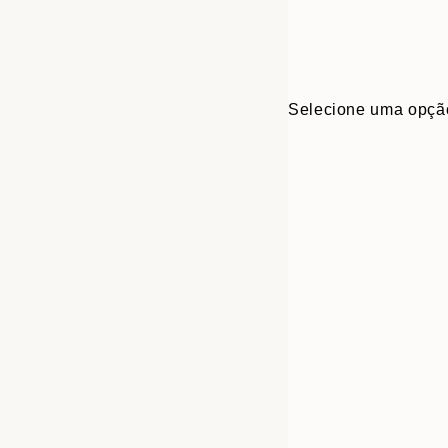
Selecione uma opçã
Frame
21x30 cm
options