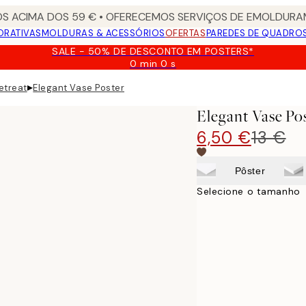
S ACIMA DOS 59 € • OFERECEMOS SERVIÇOS DE EMOLDURAM
ORATIVAS
MOLDURAS & ACESSÓRIOS
OFERTAS
PAREDES DE QUADRO
SALE - 50% DE DESCONTO EM POSTERS*
0 min
0 s
Válido
até:
▸
etreat
Elegant Vase Poster
2026-
08-
Elegant Vase Po
09
6,50 €
13 €
Pôster
Selecione o tamanho