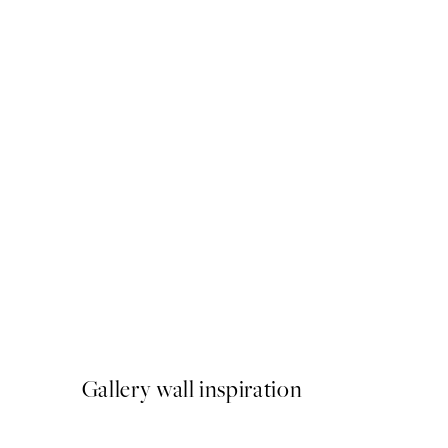
50%*
As a Feather Poster
A partir de 6,50 €
13 €
Gallery wall inspiration