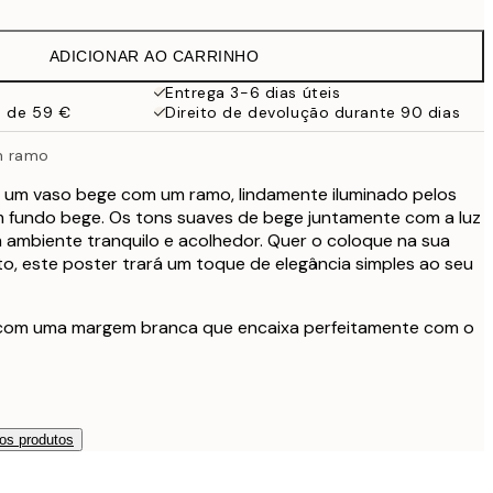
9,98 €
19,95 €
ADICIONAR AO CARRINHO
16,23 €
32,45 €
Entrega 3-6 dias úteis
a de 59 €
Direito de devolução durante 90 dias
24,50 €
49 €
m ramo
e um vaso bege com um ramo, lindamente iluminado pelos
um fundo bege. Os tons suaves de bege juntamente com a luz
 ambiente tranquilo e acolhedor. Quer o coloque na sua
to, este poster trará um toque de elegância simples ao seu
 com uma margem branca que encaixa perfeitamente com o
os produtos