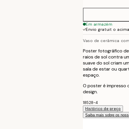
30x40 cm
50x70 cm
Em armazém
Envio gratuit o acim
70x100 cm
Vaso de cerâmica co
Poster fotográfico d
raios de sol contra 
suave do sol criam um
sala de estar ou quar
espaço.
O poster é impresso
design.
18528-4
Histórico de preço
Saiba mais sobre os noss