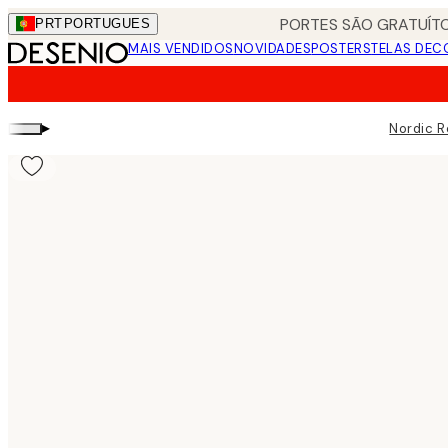
Skip
PORTES SÃO GRATUÍTO
PRT
PORTUGUES
to
MAIS VENDIDOS
NOVIDADES
POSTERS
TELAS DEC
main
content.
▸
Nordic R