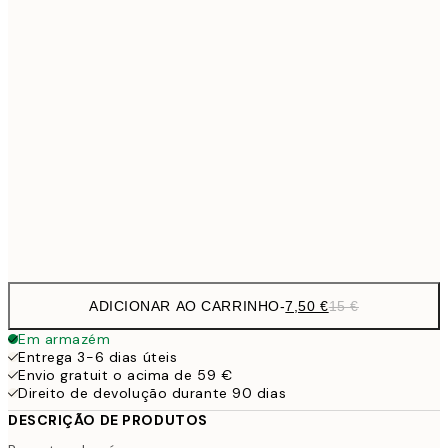
7,
21x30 cm
10,9
30x40 cm
21,
1
50x70 cm
27,2
70x100 cm
54,
Frame
options
ADICIONAR AO CARRINHO
-
7,50 €
15 €
Em armazém
Entrega 3-6 dias úteis
Envio gratuit o acima de 59 €
Direito de devolução durante 90 dias
DESCRIÇÃO DE PRODUTOS