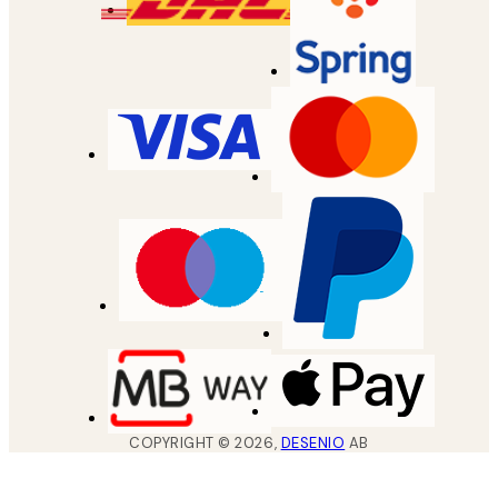
COPYRIGHT ©
2026
,
DESENIO
AB