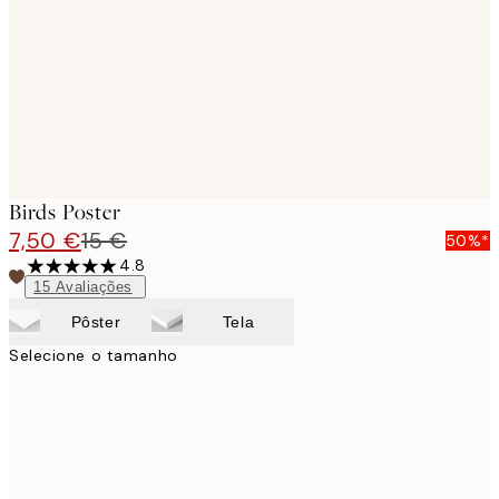
Birds Poster
7,50 €
15 €
50%*
4.8
15
Avaliações
Pôster
Tela
Selecione o tamanho