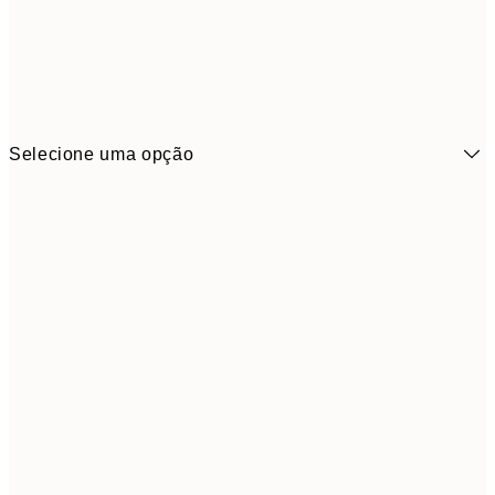
Selecione uma opção
3,
21x30 cm