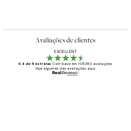
Avaliações de clientes
EXCELLENT
4.4 de 5 estrelas
Com base em 108380 avaliações.
Veja algumas das avaliações aqui.
Comprador verificado
Avaliações
de
...
clientes
2 jun.
guilhermina g