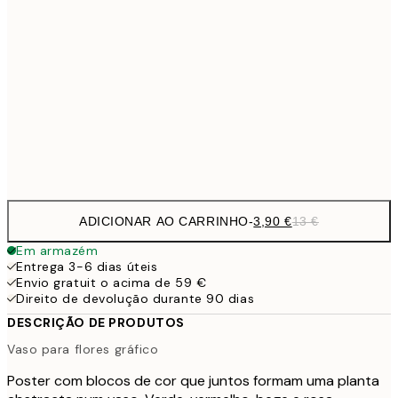
5,
30x40 cm
19,
9,
50x70 cm
32,
Frame
options
ADICIONAR AO CARRINHO
-
3,90 €
13 €
Em armazém
Entrega 3-6 dias úteis
Envio gratuit o acima de 59 €
Direito de devolução durante 90 dias
DESCRIÇÃO DE PRODUTOS
Vaso para flores gráfico
Poster com blocos de cor que juntos formam uma planta