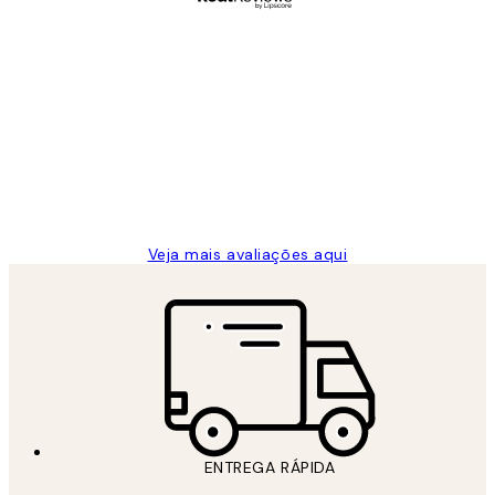
Comprador verificado
Avaliações
de
...
clientes
2 jun.
guilhermina g
Veja mais avaliações aqui
ENTREGA RÁPIDA