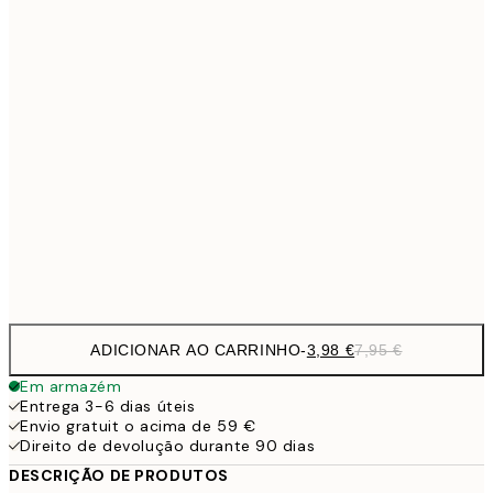
7,
21x30 cm
10,9
30x40 cm
21,
15,2
40x50 cm
30,
1
50x70 cm
Frame
options
ADICIONAR AO CARRINHO
-
3,98 €
7,95 €
Em armazém
Entrega 3-6 dias úteis
Envio gratuit o acima de 59 €
Direito de devolução durante 90 dias
DESCRIÇÃO DE PRODUTOS