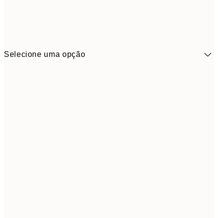
Selecione uma opção
3,
13x18 cm
7,