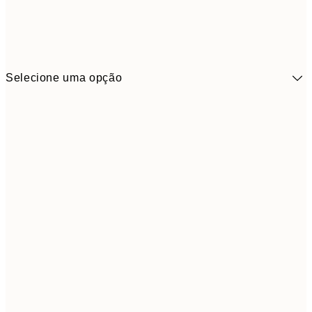
Selecione uma opção
9,
30x40 cm
19,