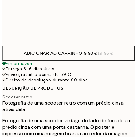
16,2
50x70 cm
32,
Frame
options
ADICIONAR AO CARRINHO
-
9,98 €
19,95 €
Em armazém
Entrega 3-6 dias úteis
Envio gratuit o acima de 59 €
Direito de devolução durante 90 dias
DESCRIÇÃO DE PRODUTOS
Scooter retro
Fotografia de uma scooter retro com um prédio cinza
atrás dela
Fotografia de uma scooter vintage do lado de fora de um
prédio cinza com uma porta castanha. O poster é
impresso com uma margem branca ao redor da imagem.