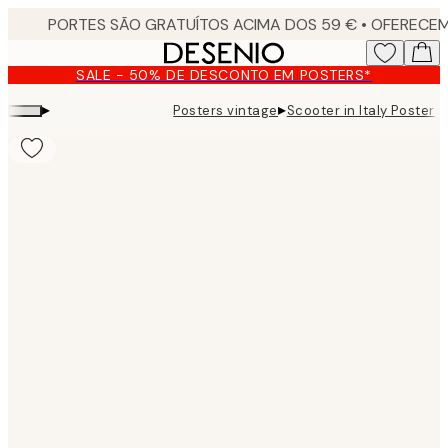
Skip
to
main
SALE - 50% DE DESCONTO EM POSTERS*
content.
▸
▸
Posters vintage
Scooter in Italy Poster
Product
images