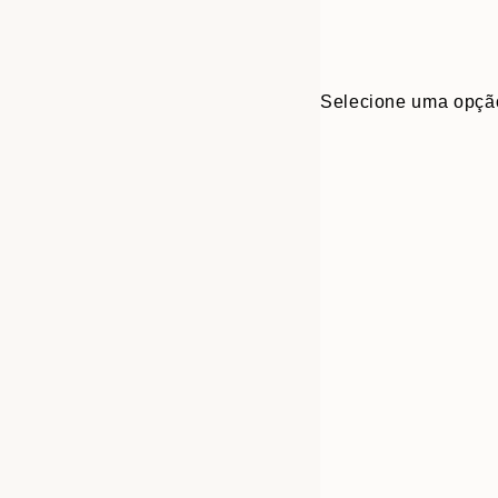
Selecione uma opçã
Frame
21x30 cm
options
30x40 cm