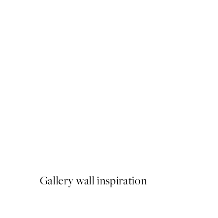
50%*
Inner Circle No1 Poster
A partir de 6,50 €
13 €
Gallery wall inspiration