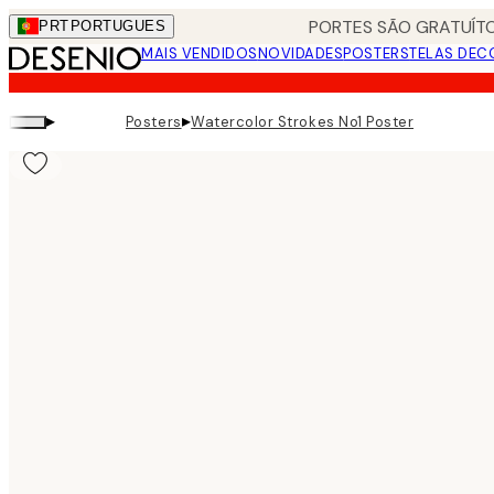
Skip
PORTES SÃO GRATUÍTO
PRT
PORTUGUES
to
MAIS VENDIDOS
NOVIDADES
POSTERS
TELAS DEC
main
content.
▸
▸
Posters
Watercolor Strokes No1 Poster