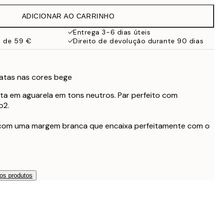
21,95 €
ADICIONAR AO CARRINHO
15,23 €
30,45 €
Entrega 3-6 dias úteis
a de 59 €
Direito de devolução durante 90 dias
15,23 €
30,45 €
19 €
38 €
ratas nas cores bege
27,23 €
ta em aguarela em tons neutros. Par perfeito com
54,45 €
o2.
59,50 €
119 €
 com uma margem branca que encaixa perfeitamente com o
os produtos