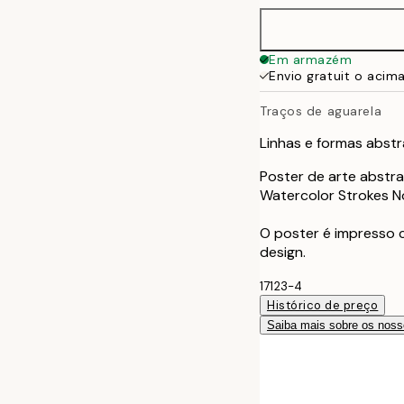
40x50 cm
Em armazém
Envio gratuit o acim
50x50 cm
Traços de aguarela
50x70 cm
Linhas e formas abst
70x100 cm
Poster de arte abstra
Watercolor Strokes N
100x150 cm
O poster é impresso
design.
17123-4
Histórico de preço
Saiba mais sobre os noss