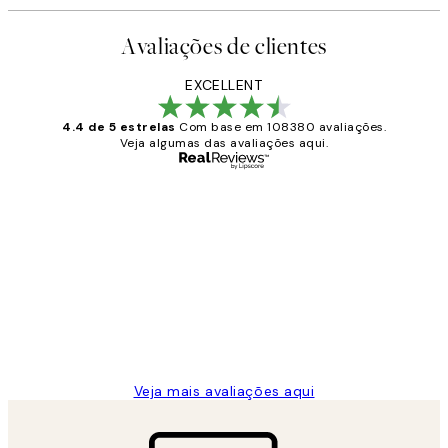
Avaliações de clientes
EXCELLENT
4.4 de 5 estrelas
Com base em 108380 avaliações.
Veja algumas das avaliações aqui.
Comprador verificado
Avaliações
de
...
clientes
2 jun.
guilhermina g
Veja mais avaliações aqui