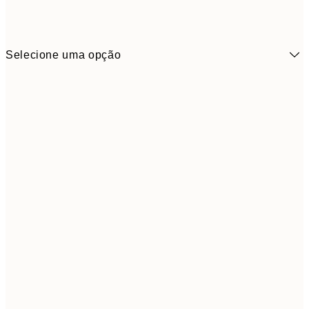
Selecione uma opção
6,
21x30 cm