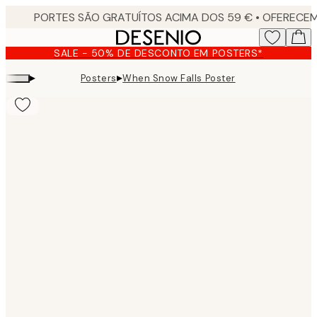
Skip
to
main
SALE - 50% DE DESCONTO EM POSTERS*
content.
▸
▸
Posters
When Snow Falls Poster
Product
images