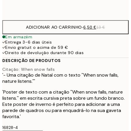
Frame
options
ADICIONAR AO CARRINHO
-
6,50 €
13 €
Em armazém
Entrega 3-6 dias úteis
Envio gratuit o acima de 59 €
Direito de devolução durante 90 dias
DESCRIÇÃO DE PRODUTOS
Citação: When snow falls
'- Uma citação de Natal com o texto ''When snow falls,
nature listens.'''
'Poster de texto com a citação ''When snow falls, nature
listens.'' em escrita cursiva preta sobre um fundo branco.
Este poster de inverno é perfeito para adicionar a uma
parede de quadros ou para enquadrá-lo na sua gaveta
favorita.'
16828-4