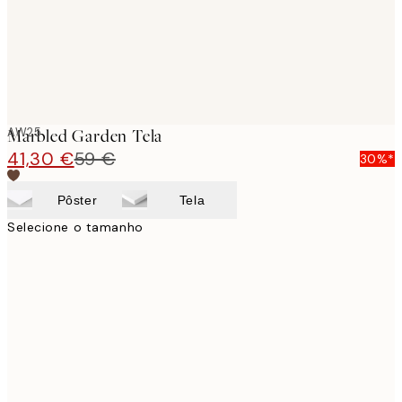
AW25
Marbled Garden Tela
41,30 €
59 €
30%*
Pôster
Tela
Selecione o tamanho