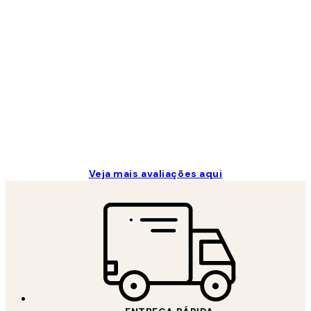
Avaliações
de
clientes
...
2 jun.
guilhermina g
Veja mais avaliações aqui