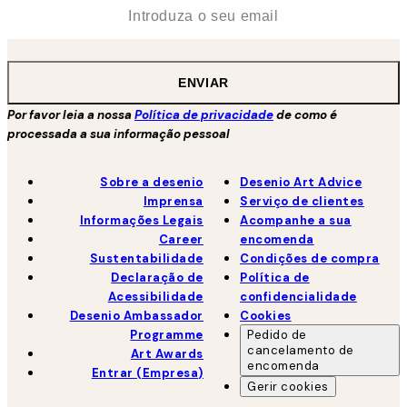
*
Email
ENVIAR
Por favor leia a nossa
Política de privacidade
de como é
processada a sua informação pessoal
Sobre a desenio
Desenio Art Advice
Imprensa
Serviço de clientes
Informações Legais
Acompanhe a sua
Career
encomenda
Sustentabilidade
Condições de compra
Declaração de
Política de
Acessibilidade
confidencialidade
Desenio Ambassador
Cookies
Programme
Pedido de
cancelamento de
Art Awards
encomenda
Entrar (Empresa)
Gerir cookies