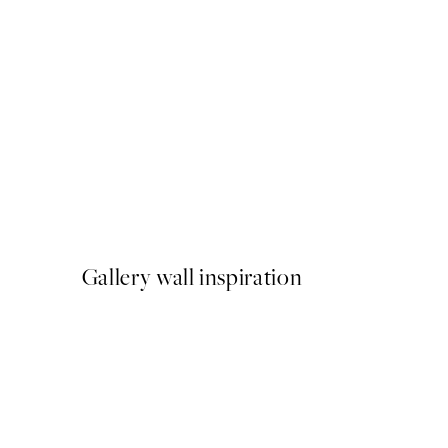
50%*
Crossing Lines Poster
A partir de 10,98 €
21,95 €
Gallery wall inspiration