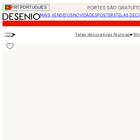
Skip
PORTES SÃO GRATUÍTO
PRT
PORTUGUES
to
MAIS VENDIDOS
NOVIDADES
POSTERS
TELAS DEC
main
content.
▸
▸
Telas decorativas festivas
Win