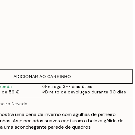
99 €
118,30 €
169 €
Sem moldura
ADICIONAR AO CARRINHO
menda
Entrega 3-7 dias úteis
a de 59 €
Direito de devolução durante 90 dias
nheiro Nevado
 mostra uma cena de inverno com agulhas de pinheiro
nhas. As pinceladas suaves capturam a beleza gélida da
ara uma aconchegante parede de quadros.