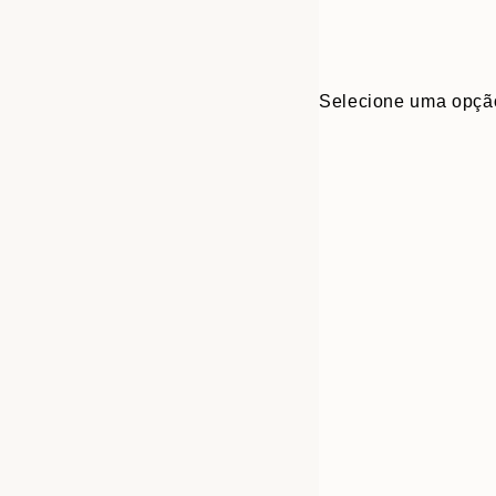
Selecione uma opçã
30x40 cm
50x70 cm