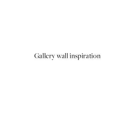
-40%
Earth Toned Pack de Posters
A partir de 23,94 €
39,90 €
Gallery wall inspiration