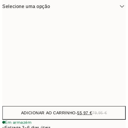
Selecione uma opção
55,9
50x50 cm - Moldura de Carvalho
79,
ADICIONAR AO CARRINHO
-
55,97 €
79,95 €
Em armazém
Entrega 3-6 dias úteis