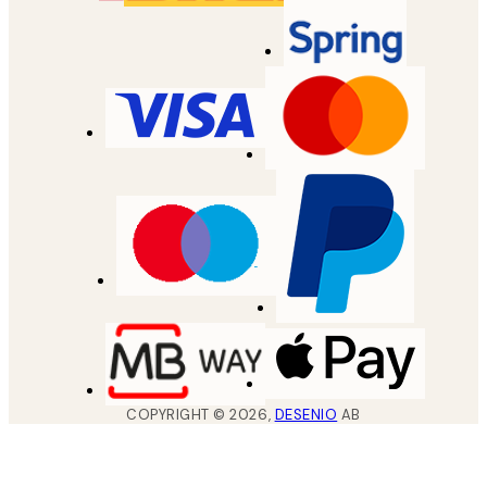
COPYRIGHT ©
2026
,
DESENIO
AB