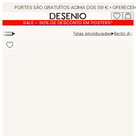
Skip
to
main
SALE - 50% DE DESCONTO EM POSTERS*
content.
▸
▸
Telas emolduradas
Berlin Ar
Product
images