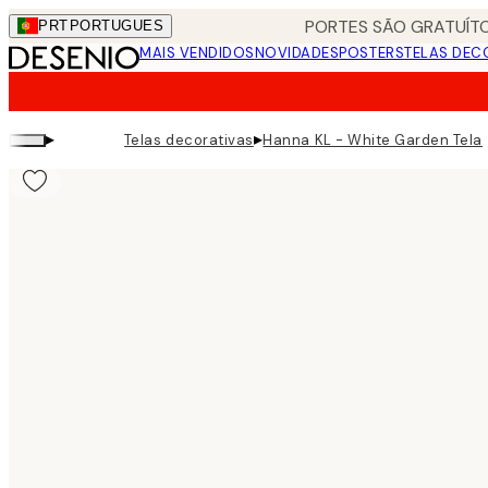
Skip
PORTES SÃO GRATUÍTO
PRT
PORTUGUES
to
MAIS VENDIDOS
NOVIDADES
POSTERS
TELAS DEC
main
content.
▸
▸
Telas decorativas
Hanna KL - White Garden Tela