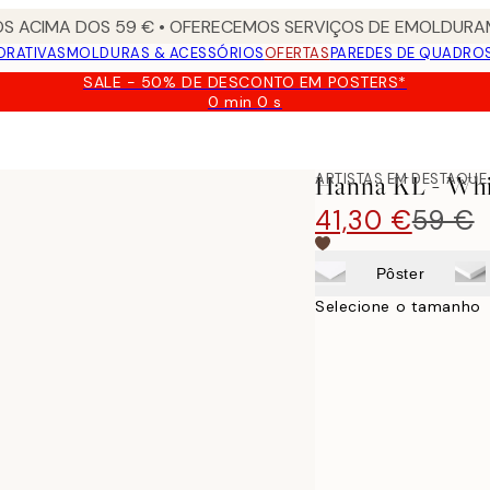
S ACIMA DOS 59 € • OFERECEMOS SERVIÇOS DE EMOLDURAM
ORATIVAS
MOLDURAS & ACESSÓRIOS
OFERTAS
PAREDES DE QUADRO
SALE - 50% DE DESCONTO EM POSTERS*
0 min
0 s
Válido
até:
2026-
08-
ARTISTAS EM DESTAQUE
Hanna KL - Whi
09
41,30 €
59 €
Pôster
Selecione o tamanho