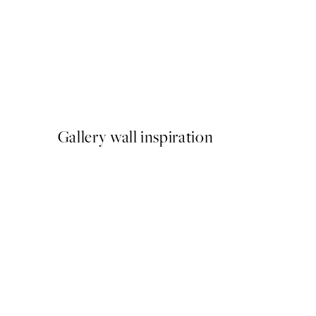
NOVIDADES
Earth Toned Strokes Poste
A partir de 13 €
Gallery wall inspiration