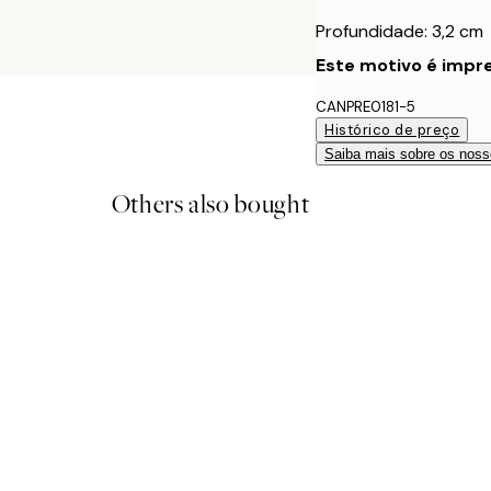
Profundidade: 3,2 cm
Este motivo é impre
CANPRE0181-5
Histórico de preço
Saiba mais sobre os noss
Others also bought