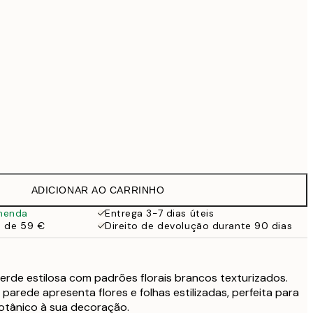
69,30 €
99 €
Sem moldura
ADICIONAR AO CARRINHO
menda
Entrega 3-7 dias úteis
a de 59 €
Direito de devolução durante 90 dias
erde estilosa com padrões florais brancos texturizados.
parede apresenta flores e folhas estilizadas, perfeita para
otânico à sua decoração.