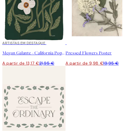
40%*
ARTISTAS EM DESTAQUE
50%*
Megan Galante - California Poppy Poster
Pressed Flowers Poster
A partir de 13,17 €
21,95 €
A partir de 9,98 €
19,95 €