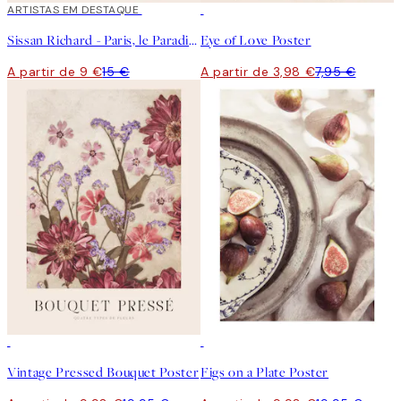
40%*
ARTISTAS EM DESTAQUE
50%*
Sissan Richard - Paris, le Paradis Poster
Eye of Love Poster
A partir de 9 €
15 €
A partir de 3,98 €
7,95 €
50%*
50%*
Vintage Pressed Bouquet Poster
Figs on a Plate Poster