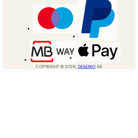
COPYRIGHT ©
2026
,
DESENIO
AB