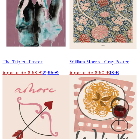
-70%
Outlet
50%*
The Triplets Poster
William Morris - Cray Poster
A partir de 6,58 €
21,95 €
A partir de 6,50 €
13 €