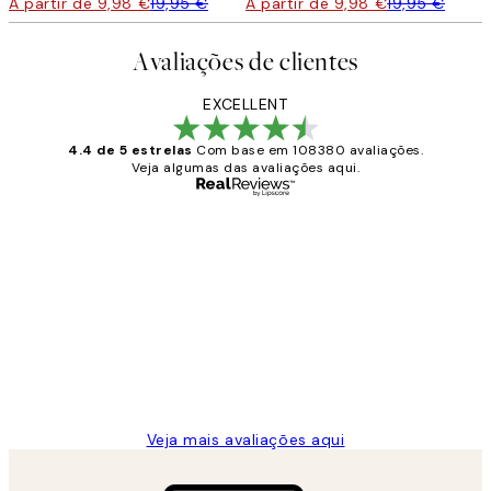
A partir de 9,98 €
19,95 €
A partir de 9,98 €
19,95 €
Avaliações de clientes
EXCELLENT
4.4 de 5 estrelas
Com base em 108380 avaliações.
Veja algumas das avaliações aqui.
Comprador verificado
Avaliações
de
...
clientes
2 jun.
guilhermina g
Veja mais avaliações aqui