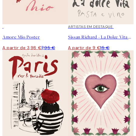
50%*
40%*
ARTISTAS EM DESTAQUE
Amore Mio Poster
Sissan Richard - La Dolce Vita Poster
A partir de 3,98 €
7,95 €
A partir de 9 €
15 €