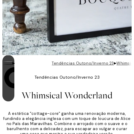
▸
▸
Tendências Outono/Inverno 23
Whimsic
Tendências Outono/Inverno 23
O loop está ativado
Whimsical Wonderland
A estética "cottage-core" ganha uma renovação moderna,
fundindo a elegância inglesa com um toque de loucura de Alice
no País das Maravilhas. Combine o arrojado com o suave e o
barulhento com a delicadez, para escapar ao vulgar e curar
uma casa que mostre a sua verdadeira versão.