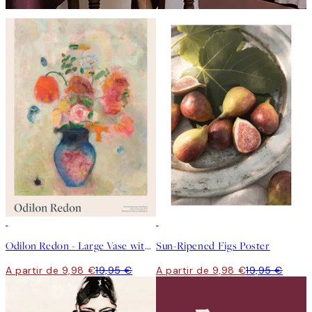
50%*
50%*
Odilon Redon - Large Vase with Flowers Poster
Sun-Ripened Figs Poster
A partir de 9,98 €
19,95 €
A partir de 9,98 €
19,95 €