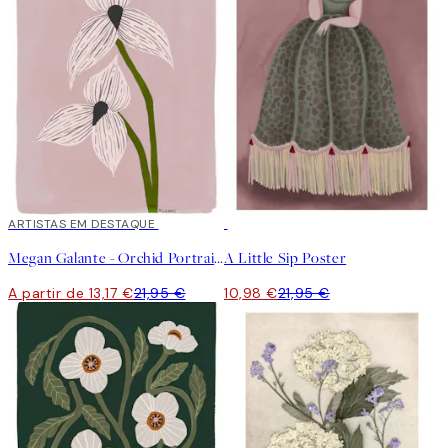
40%*
ARTISTAS EM DESTAQUE
50%*
Megan Galante - Orchid Portrait Poster
A Little Sip Poster
A partir de 13,17 €
21,95 €
10,98 €
21,95 €