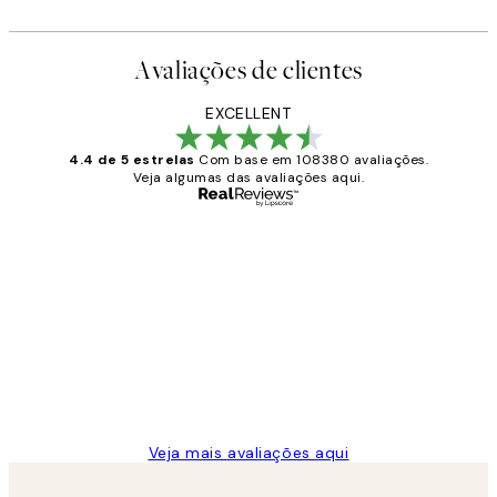
Avaliações de clientes
EXCELLENT
4.4 de 5 estrelas
Com base em 108380 avaliações.
Veja algumas das avaliações aqui.
Comprador verificado
Avaliações
de
...
clientes
2 jun.
guilhermina g
Veja mais avaliações aqui