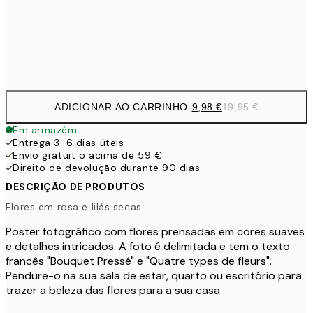
32,
Frame
options
ADICIONAR AO CARRINHO
-
9,98 €
19,95 €
Em armazém
Entrega 3-6 dias úteis
Envio gratuit o acima de 59 €
Direito de devolução durante 90 dias
DESCRIÇÃO DE PRODUTOS
Flores em rosa e lilás secas
Poster fotográfico com flores prensadas em cores suaves
e detalhes intricados. A foto é delimitada e tem o texto
francês "Bouquet Pressé" e "Quatre types de fleurs".
Pendure-o na sua sala de estar, quarto ou escritório para
trazer a beleza das flores para a sua casa.