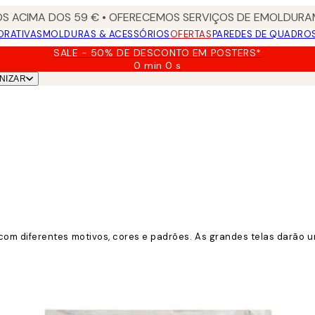
S ACIMA DOS 59 € • OFERECEMOS SERVIÇOS DE EMOLDURAM
ORATIVAS
MOLDURAS & ACESSÓRIOS
OFERTAS
PAREDES DE QUADRO
SALE - 50% DE DESCONTO EM POSTERS*
0 min
0 s
Válido
NIZAR
até:
2026-
08-
09
om diferentes motivos, cores e padrões. As grandes telas darão 