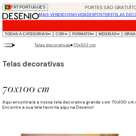
Skip
PORTES SÃO GRATUÍTO
PRT
PORTUGUES
to
MAIS VENDIDOS
NOVIDADES
POSTERS
TELAS DEC
main
content.
TODAS A CATEGORIAS
COR
FORMATO
MEDIDAS
ORGA
▸
▸
Telas decorativas
70x100 cm
Telas decorativas
70x100 cm
Aqui encontrará a nossa tela decorativa grande com 70x100 cm c
Encontre a sua tela favorita aqui na Desenio!