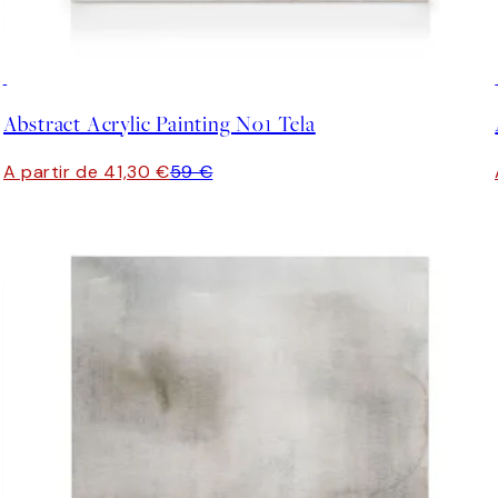
30%*
Abstract Acrylic Painting No1 Tela
A partir de 41,30 €
59 €