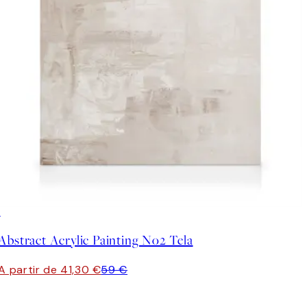
30%*
Abstract Acrylic Painting No2 Tela
A partir de 41,30 €
59 €