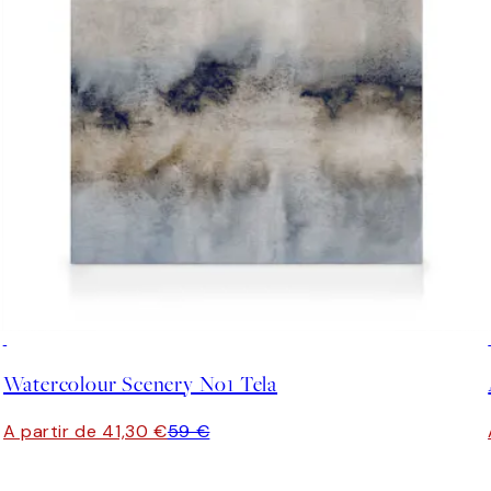
30%*
Watercolour Scenery No1 Tela
A partir de 41,30 €
59 €