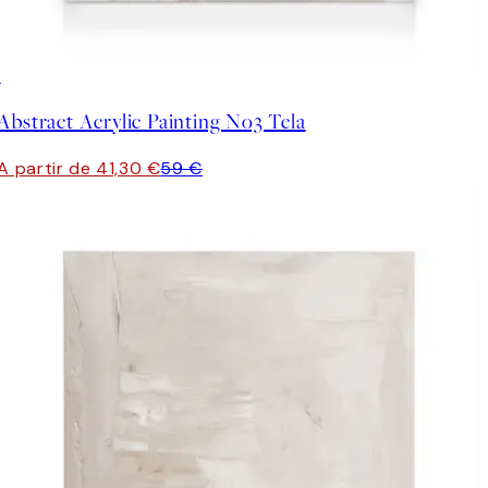
30%*
Abstract Acrylic Painting No3 Tela
A partir de 41,30 €
59 €