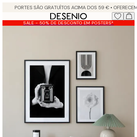
Skip
to
main
SALE - 50% DE DESCONTO EM POSTERS*
content.