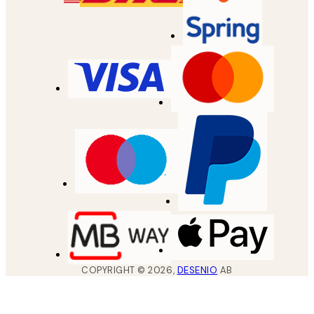
COPYRIGHT ©
2026
,
DESENIO
AB