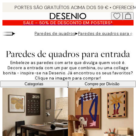
Skip
to
main
SALE - 50% DE DESCONTO EM POSTERS*
content.
▸
▸
Paredes de quadros
Paredes de quadros para en
Paredes de quadros para entrada
Embeleze as paredes com arte que divulga quem você é.
Decore a entrada com um par que combina, ou uma collage
bonita - inspire-se na Desenio. Já encontrou os seus favoritos?
Clique na imagem para comprar!
Categorias
Compre por Divisão