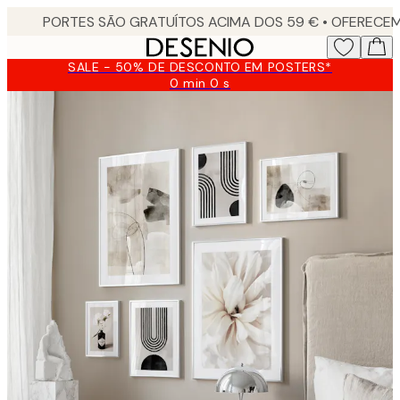
Skip
to
main
SALE - 50% DE DESCONTO EM POSTERS*
content.
0 min
0 s
Válido
até:
2026-
08-
09