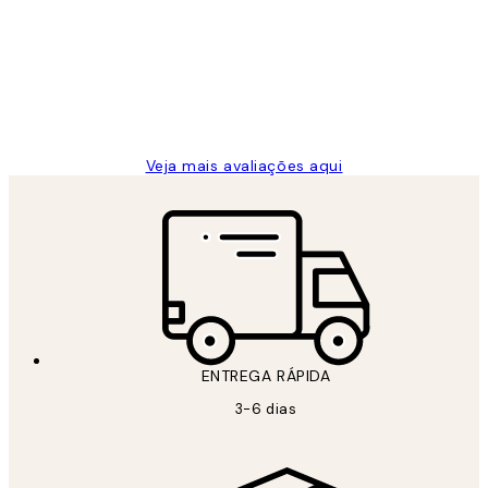
de
...
clientes
2 jun.
guilhermina g
Veja mais avaliações aqui
ENTREGA RÁPIDA
3-6 dias