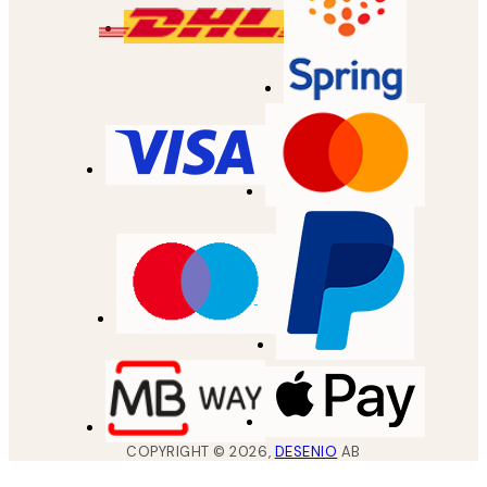
COPYRIGHT ©
2026
,
DESENIO
AB