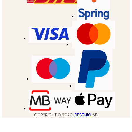
COPYRIGHT ©
2026
,
DESENIO
AB