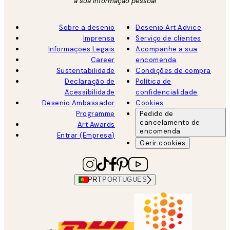
a sua informação pessoal
Sobre a desenio
Desenio Art Advice
Imprensa
Serviço de clientes
Informações Legais
Acompanhe a sua
Career
encomenda
Sustentabilidade
Condições de compra
Declaração de
Política de
Acessibilidade
confidencialidade
Desenio Ambassador
Cookies
Programme
Pedido de
cancelamento de
Art Awards
encomenda
Entrar (Empresa)
Gerir cookies
PRT
PORTUGUES