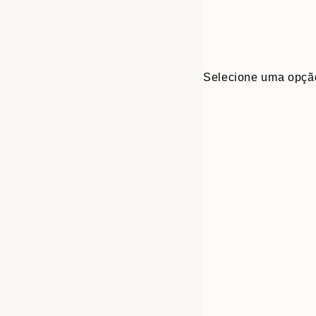
Selecione uma opçã
Frame
30x40 cm
options