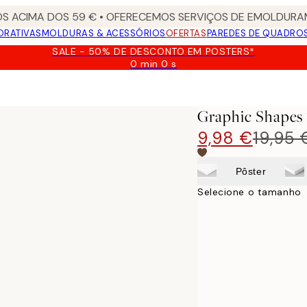
S ACIMA DOS 59 € • OFERECEMOS SERVIÇOS DE EMOLDURAM
ORATIVAS
MOLDURAS & ACESSÓRIOS
OFERTAS
PAREDES DE QUADRO
SALE - 50% DE DESCONTO EM POSTERS*
0 min
0 s
Válido
até:
2026-
08-
Graphic Shapes 
09
9,98 €
19,95 
Pôster
Selecione o tamanho