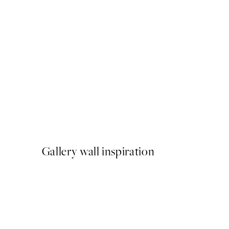
50%*
Soft Lines Texture No2 Pos
A partir de 9,98 €
19,95 €
Gallery wall inspiration