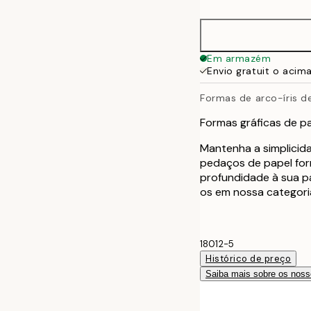
40x50 cm
50x50 cm
Em armazém
Envio gratuit o acim
50x70 cm
Formas de arco-íris d
70x100 cm
Formas gráficas de p
Mantenha a simplicid
pedaços de papel fo
profundidade à sua p
os em nossa categoria
18012-5
Histórico de preço
Saiba mais sobre os noss