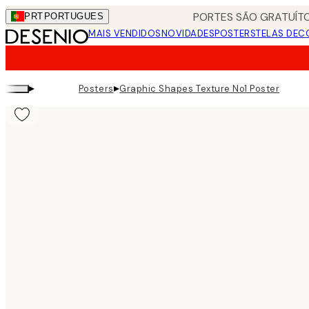
Skip
PORTES SÃO GRATUÍTO
PRT
PORTUGUES
to
MAIS VENDIDOS
NOVIDADES
POSTERS
TELAS DEC
main
content.
▸
▸
Posters
Graphic Shapes Texture No1 Poster