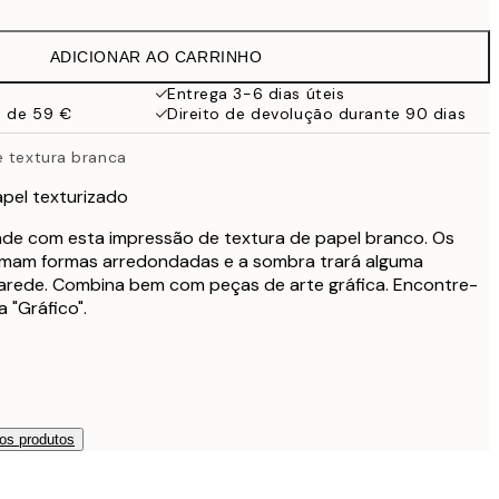
13,73 €
27,45 €
ADICIONAR AO CARRINHO
13,73 €
27,45 €
Entrega 3-6 dias úteis
a de 59 €
Direito de devolução durante 90 dias
16,23 €
32,45 €
e textura branca
24,50 €
49 €
apel texturizado
ade com esta impressão de textura de papel branco. Os
rmam formas arredondadas e a sombra trará alguma
arede. Combina bem com peças de arte gráfica. Encontre-
 "Gráfico".
os produtos