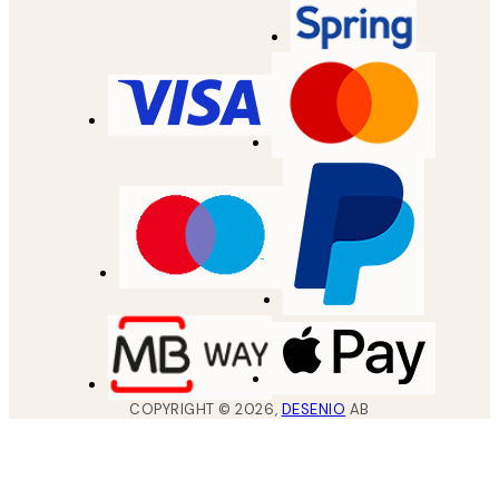
COPYRIGHT ©
2026
,
DESENIO
AB