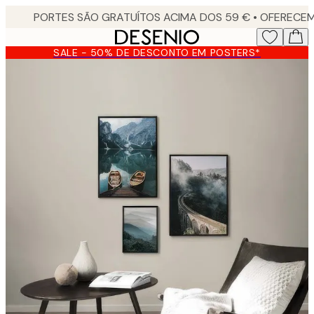
Skip
to
main
SALE - 50% DE DESCONTO EM POSTERS*
content.