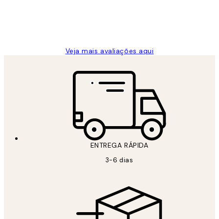
2 jun.
guilhermina g
Veja mais avaliações aqui
ENTREGA RÁPIDA
3-6 dias