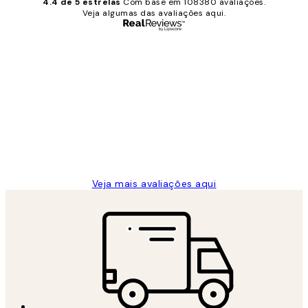
4.4 de 5 estrelas
Com base em 108380 avaliações.
Veja algumas das avaliações aqui.
Comprador verificado
Avaliações
de
...
clientes
2 jun.
guilhermina g
Veja mais avaliações aqui