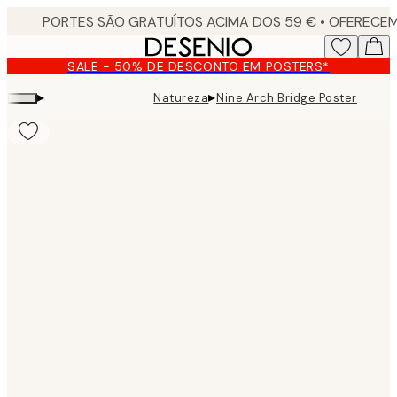
Skip
to
main
SALE - 50% DE DESCONTO EM POSTERS*
content.
▸
▸
Natureza
Nine Arch Bridge Poster
Product
images