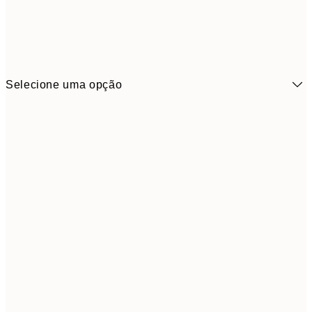
Selecione uma opção
6,
21x30 cm