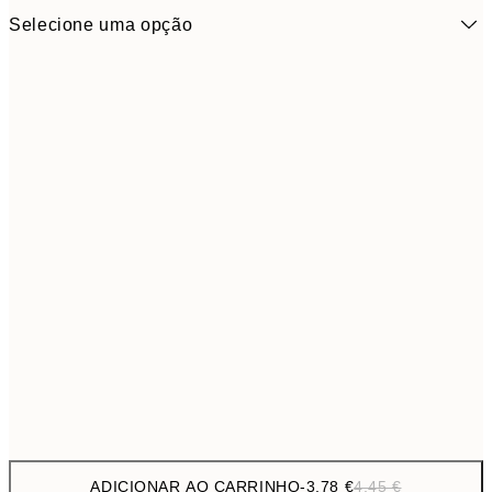
Selecione uma opção
2,
Small
3,
3,
Medium
4,
ADICIONAR AO CARRINHO
-
3,78 €
4,45 €