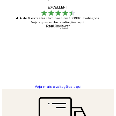
EXCELLENT
4.4 de 5 estrelas
Com base em 108380 avaliações.
Veja algumas das avaliações aqui.
Comprador verificado
Avaliações
de
...
clientes
2 jun.
guilhermina g
Veja mais avaliações aqui