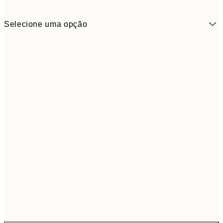
Selecione uma opção
2,
Small
3,
3,
Medium
4,