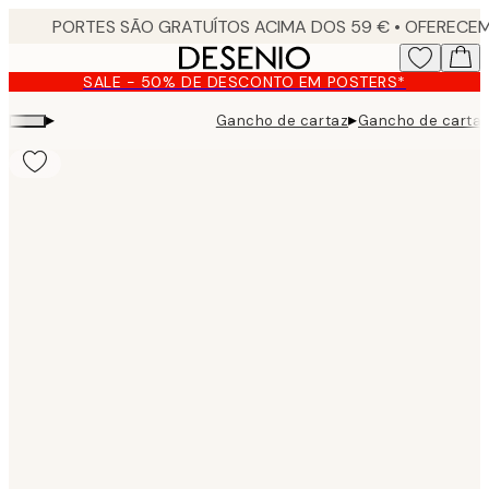
Skip
to
main
SALE - 50% DE DESCONTO EM POSTERS*
content.
▸
▸
Gancho de cartaz
Gancho de cartaz
Product
images