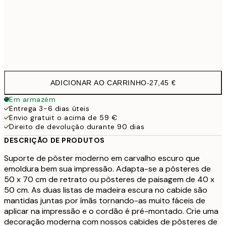
41 cm
21,9
51 cm
27,4
71 cm
32,9
ADICIONAR AO CARRINHO
-
27,45 €
Em armazém
Entrega 3-6 dias úteis
Envio gratuit o acima de 59 €
Direito de devolução durante 90 dias
DESCRIÇÃO DE PRODUTOS
Suporte de pôster moderno em carvalho escuro que
emoldura bem sua impressão. Adapta-se a pôsteres de
50 x 70 cm de retrato ou pôsteres de paisagem de 40 x
50 cm. As duas listas de madeira escura no cabide são
mantidas juntas por ímãs tornando-as muito fáceis de
aplicar na impressão e o cordão é pré-montado. Crie uma
decoração moderna com nossos cabides de pôsteres de