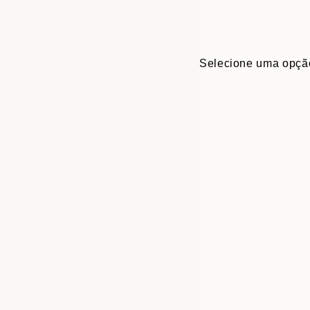
Selecione uma opçã
Frame
30x40 cm
options
50x70 cm