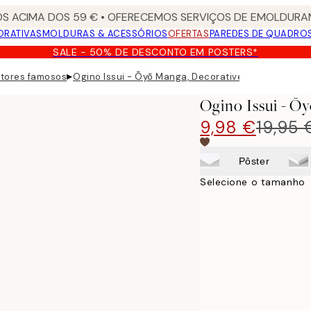
S ACIMA DOS 59 € • OFERECEMOS SERVIÇOS DE EMOLDURAM
ORATIVAS
MOLDURAS & ACESSÓRIOS
OFERTAS
PAREDES DE QUADRO
SALE - 50% DE DESCONTO EM POSTERS*
▸
ntores famosos
Ogino Issui - Ōyō Manga, Decorative Study Poster
Ogino Issui - Ō
9,98 €
19,95 
Pôster
Selecione o tamanho