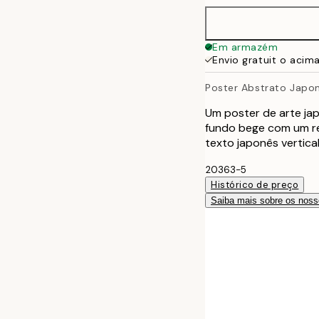
Em armazém
Envio gratuit o acim
Poster Abstrato Japo
Um poster de arte ja
fundo bege com um re
texto japonês vertical
20363-5
Histórico de preço
Saiba mais sobre os noss