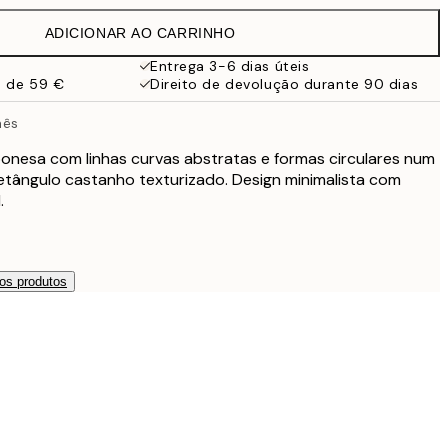
32,45 €
ADICIONAR AO CARRINHO
Entrega 3-6 dias úteis
a de 59 €
Direito de devolução durante 90 dias
nês
ponesa com linhas curvas abstratas e formas circulares num
tângulo castanho texturizado. Design minimalista com
.
os produtos