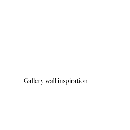
50%*
Poster - The Dove No.12 by 
A partir de 9,98 €
19,95 €
Gallery wall inspiration