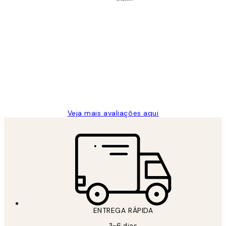
Comprador verificado
Avaliações
de
...
clientes
2 jun.
guilhermina g
Veja mais avaliações aqui
ENTREGA RÁPIDA
3-6 dias