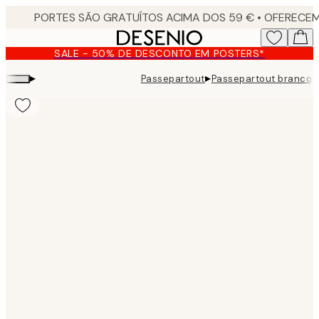
Skip
to
main
SALE - 50% DE DESCONTO EM POSTERS*
content.
▸
▸
Passepartout
Passepartout branco, 
Product
images