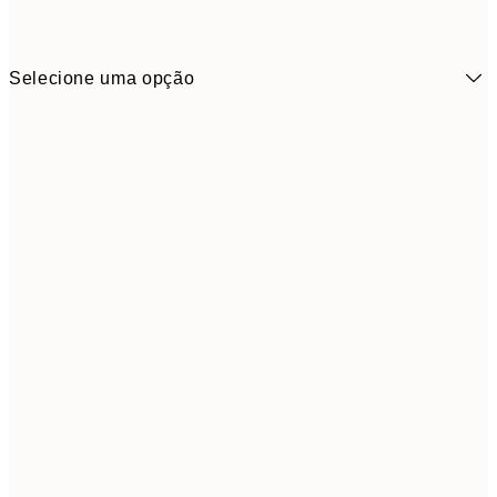
Selecione uma opção
21x30 cm
5,
30x40 cm
6,