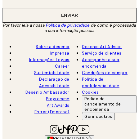
ENVIAR
Por favor leia a nossa
Política de privacidade
de como é processada
a sua informação pessoal
Sobre a desenio
Desenio Art Advice
Imprensa
Serviço de clientes
Informações Legais
Acompanhe a sua
Career
encomenda
Sustentabilidade
Condições de compra
Declaração de
Política de
Acessibilidade
confidencialidade
Desenio Ambassador
Cookies
Programme
Pedido de
cancelamento de
Art Awards
encomenda
Entrar (Empresa)
Gerir cookies
PRT
PORTUGUES