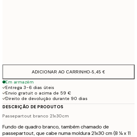
40x50 cm
7,
50x70 cm
8,
50x70 cm
8,
70x100 cm
21,9
ADICIONAR AO CARRINHO
-
5,45 €
Em armazém
Entrega 3-6 dias úteis
Envio gratuit o acima de 59 €
Direito de devolução durante 90 dias
DESCRIÇÃO DE PRODUTOS
Passepartout branco 21x30cm
Fundo de quadro branco, também chamado de
passepartout, que cabe numa moldura 21x30 cm (8 ¼ x 11