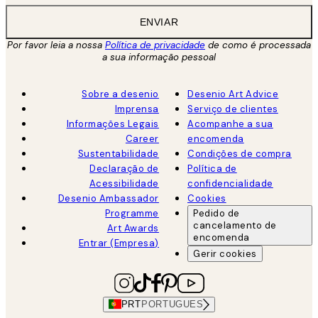
ENVIAR
Por favor leia a nossa
Política de privacidade
de como é processada
a sua informação pessoal
Sobre a desenio
Desenio Art Advice
Imprensa
Serviço de clientes
Informações Legais
Acompanhe a sua
Career
encomenda
Sustentabilidade
Condições de compra
Declaração de
Política de
Acessibilidade
confidencialidade
Desenio Ambassador
Cookies
Programme
Pedido de
cancelamento de
Art Awards
encomenda
Entrar (Empresa)
Gerir cookies
PRT
PORTUGUES