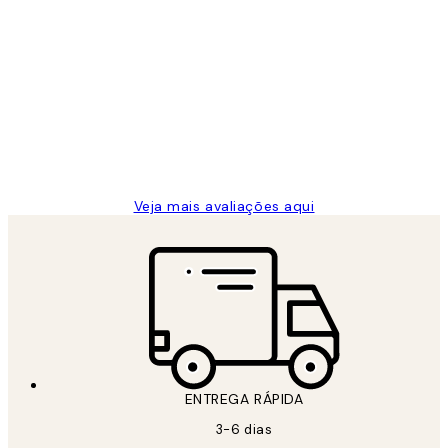
Comprador verificado
Avaliações
de
...
clientes
2 jun.
guilhermina g
Veja mais avaliações aqui
ENTREGA RÁPIDA
3-6 dias