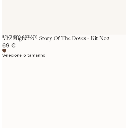
FEATURED ARTISTS
Mrs Mighetto - Story Of The Doves - Kit No2
69 €
Selecione o tamanho