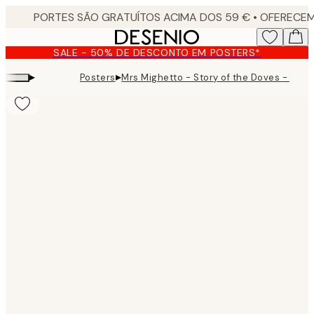
Skip
to
main
SALE - 50% DE DESCONTO EM POSTERS*
content.
▸
▸
Posters
Mrs Mighetto - Story of the Doves - Kit N
Product
images