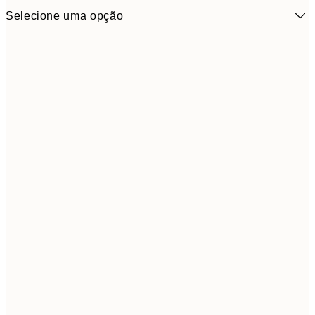
Selecione uma opção
30x40 cm
6
Frame
options