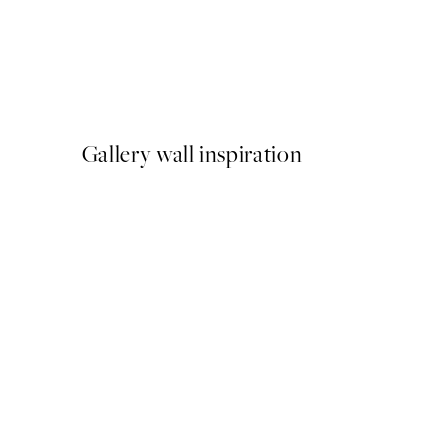
-40%
Beige Watercolor Duo Pack 
A partir de 23,94 €
39,90 €
Gallery wall inspiration