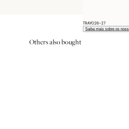
TRAY026-27
Saiba mais sobre os noss
Others also bought