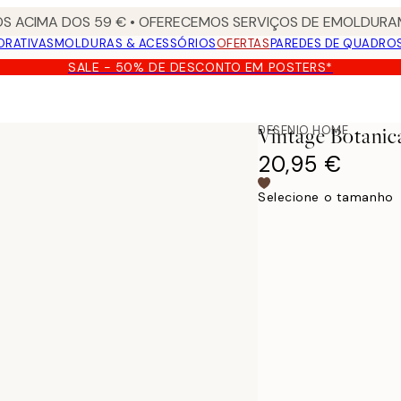
S ACIMA DOS 59 € • OFERECEMOS SERVIÇOS DE EMOLDURAM
ORATIVAS
MOLDURAS & ACESSÓRIOS
OFERTAS
PAREDES DE QUADRO
SALE - 50% DE DESCONTO EM POSTERS*
DESENIO HOME
Vintage Botanic
20,95 €
Selecione o tamanho