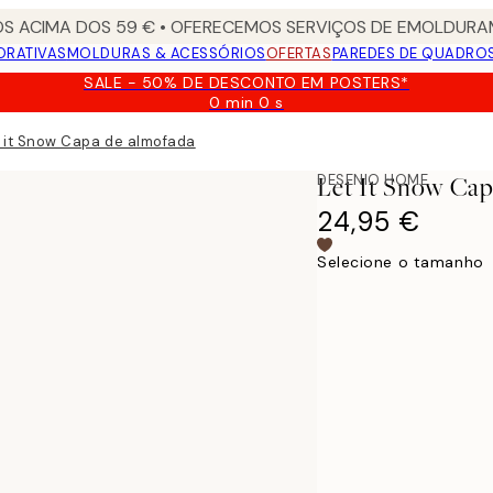
S ACIMA DOS 59 € • OFERECEMOS SERVIÇOS DE EMOLDURAM
ORATIVAS
MOLDURAS & ACESSÓRIOS
OFERTAS
PAREDES DE QUADRO
SALE - 50% DE DESCONTO EM POSTERS*
0 min
0 s
Válido
até:
 it Snow Capa de almofada
2026-
08-
DESENIO HOME
Let It Snow Ca
09
24,95 €
Selecione o tamanho