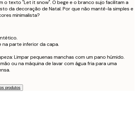
o texto "Let it snow". O bege e o branco sujo facilitam a
32,9
to da decoração de Natal. Por que não mantê-la simples e
cores minimalista?
m enchimento
29,9
m enchimento
35,9
intético.
 na parte inferior da capa.
m enchimento
41,9
impeza: Limpar pequenas manchas com um pano húmido.
 mão ou na máquina de lavar com água fria para uma
ensa.
os produtos