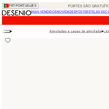
Skip
PORTES SÃO GRATUÍTO
PRT
PORTUGUES
to
MAIS VENDIDOS
NOVIDADES
POSTERS
TELAS DEC
main
content.
▸
▸
Almofadas e capas de almofada
Let