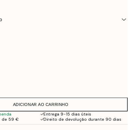
o
ADICIONAR AO CARRINHO
24,9
menda
Entrega 9-15 dias úteis
a de 59 €
Direito de devolução durante 90 dias
28,9