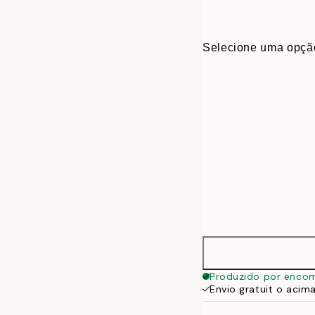
Selecione uma opçã
40 x 40 cm
Produzido por enco
Envio gratuit o acim
50 x 50 cm