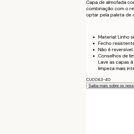
Capa de almofada com 
60 x 60 cm
combinação com o res
optar pela paleta de 
40 x 40 cm co
50 x 50 cm co
Material: Linho s
Fecho resistente
Não é reversível.
60 x 60 cm co
Conselhos de l
Lave as capas à
limpeza mais int
CU0063-40
Saiba mais sobre os noss