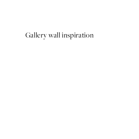
Earth Toned Strokes Poste
A partir de 13 €
Gallery wall inspiration