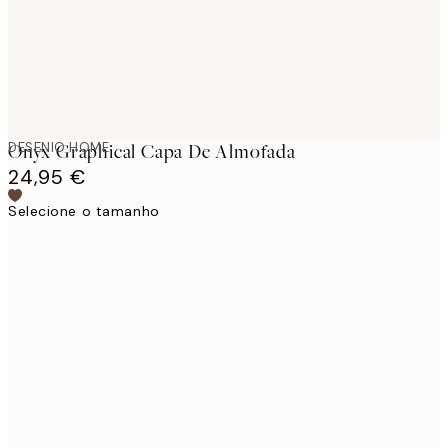
DESENIO HOME
Onyx Graphical Capa De Almofada
24,95 €
Selecione o tamanho