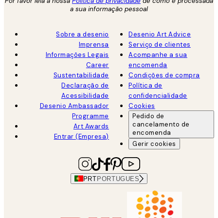
Por favor leia a nossa
Política de privacidade
de como é processada
a sua informação pessoal
Sobre a desenio
Desenio Art Advice
Imprensa
Serviço de clientes
Informações Legais
Acompanhe a sua
Career
encomenda
Sustentabilidade
Condições de compra
Declaração de
Política de
Acessibilidade
confidencialidade
Desenio Ambassador
Cookies
Programme
Pedido de
cancelamento de
Art Awards
encomenda
Entrar (Empresa)
Gerir cookies
PRT
PORTUGUES