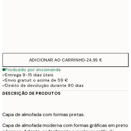
40 x 40 cm com enchimento
29,9
50 x 50 cm com enchimento
35,9
60 x 60 cm com enchimento
41,9
ADICIONAR AO CARRINHO
-
24,95 €
Produzido por encomenda
Entrega 9-15 dias úteis
Envio gratuit o acima de 59 €
Direito de devolução durante 90 dias
DESCRIÇÃO DE PRODUTOS
Capa de almofada com formas pretas.
Capa de almofada moderna com formas gráficas em preto