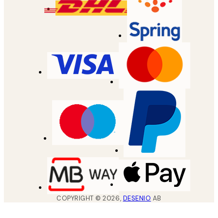
COPYRIGHT ©
2026
,
DESENIO
AB