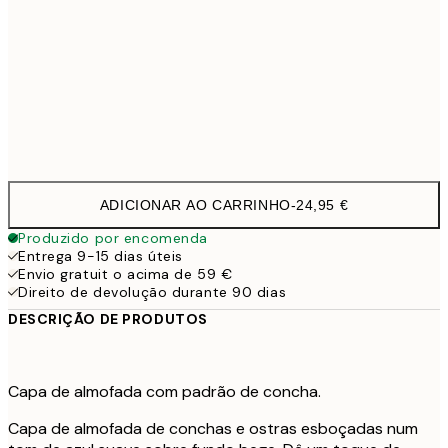
40 x 40 cm com enchimento
29,9
50 x 50 cm com enchimento
35,9
60 x 60 cm com enchimento
41,9
ADICIONAR AO CARRINHO
-
24,95 €
Produzido por encomenda
Entrega 9-15 dias úteis
Envio gratuit o acima de 59 €
Direito de devolução durante 90 dias
DESCRIÇÃO DE PRODUTOS
Capa de almofada com padrão de concha.
Capa de almofada de conchas e ostras esboçadas num