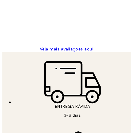
de
...
clientes
2 jun.
guilhermina g
Veja mais avaliações aqui
ENTREGA RÁPIDA
3-6 dias