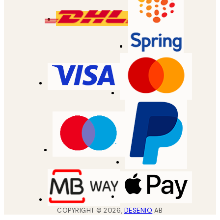
COPYRIGHT ©
2026
,
DESENIO
AB