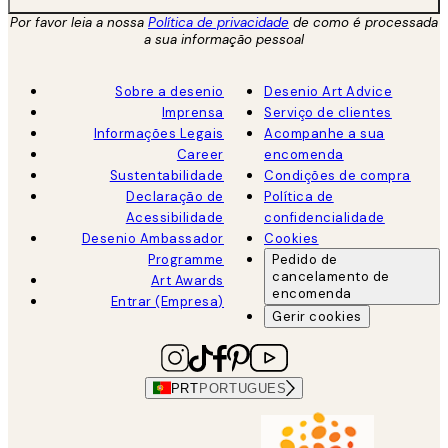
Por favor leia a nossa
Política de privacidade
de como é processada
a sua informação pessoal
Sobre a desenio
Desenio Art Advice
Imprensa
Serviço de clientes
Informações Legais
Acompanhe a sua
Career
encomenda
Sustentabilidade
Condições de compra
Declaração de
Política de
Acessibilidade
confidencialidade
Desenio Ambassador
Cookies
Programme
Pedido de
cancelamento de
Art Awards
encomenda
Entrar (Empresa)
Gerir cookies
PRT
PORTUGUES