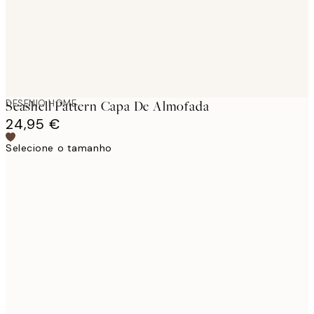
DESENIO HOME
Seashell Pattern Capa De Almofada
24,95 €
Selecione o tamanho