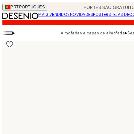
Skip
PORTES SÃO GRATUÍTO
PRT
PORTUGUES
to
MAIS VENDIDOS
NOVIDADES
POSTERS
TELAS DEC
main
content.
▸
▸
Almofadas e capas de almofada
Se