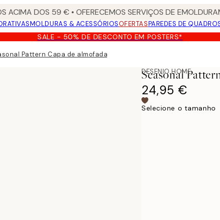
S ACIMA DOS 59 € • OFERECEMOS SERVIÇOS DE EMOLDURAM
ORATIVAS
MOLDURAS & ACESSÓRIOS
OFERTAS
PAREDES DE QUADRO
SALE - 50% DE DESCONTO EM POSTERS*
asonal Pattern Capa de almofada
DESENIO HOME
Seasonal Patte
24,95 €
Selecione o tamanho