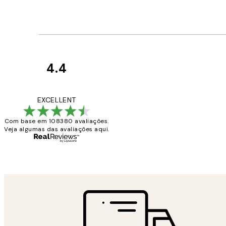
4.4
Avaliações
de
...
EXCELLENT
clientes
Com base em 108380 avaliações.
Veja algumas das avaliações aqui.
2 jun.
guilhermina g