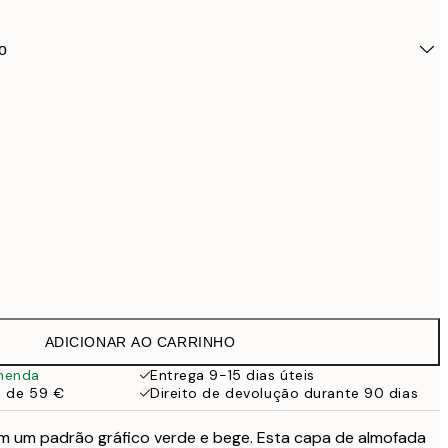
o
ADICIONAR AO CARRINHO
24,9
menda
Entrega 9-15 dias úteis
a de 59 €
Direito de devolução durante 90 dias
28,9
 um padrão gráfico verde e bege. Esta capa de almofada