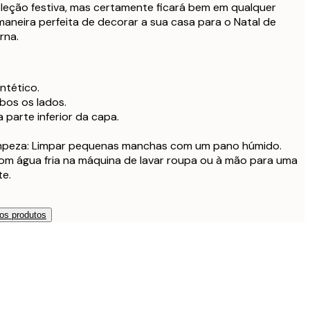
32,9
oleção festiva, mas certamente ficará bem em qualquer
maneira perfeita de decorar a sua casa para o Natal de
rna.
m enchimento
29,9
m enchimento
35,9
intético.
os os lados.
m enchimento
41,9
 parte inferior da capa.
impeza: Limpar pequenas manchas com um pano húmido.
om água fria na máquina de lavar roupa ou à mão para uma
te.
os produtos