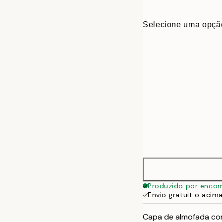
Selecione uma opçã
40 x 40 cm
Produzido por enco
Envio gratuit o acim
50 x 50 cm
Capa de almofada com