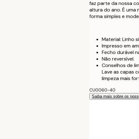
60 x 60 cm
faz parte da nossa c
altura do ano. É uma 
forma simples e mode
40 x 40 cm co
50 x 50 cm co
Material: Linho s
Impresso em amb
60 x 60 cm co
Fecho durável na
Não reversível.
Conselhos de l
Lave as capas c
limpeza mais for
CU0060-40
Saiba mais sobre os noss